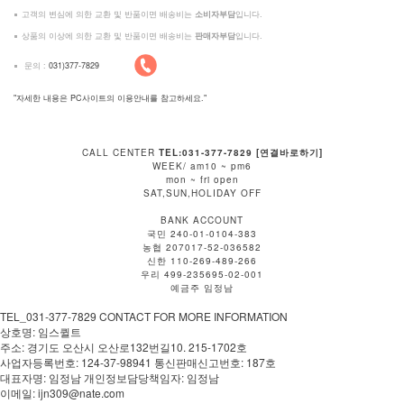
고객의 변심에 의한 교환 및 반품이면 배송비는
소비자부담
입니다.
상품의 이상에 의한 교환 및 반품이면 배송비는
판매자부담
입니다.
문의 :
031)377-7829
"자세한 내용은 PC사이트의 이용안내를 참고하세요."
CALL CENTER
TEL:031-377-7829 [연결바로하기]
WEEK/ am10 ~ pm6
mon ~ fri open
SAT,SUN,HOLIDAY OFF
BANK ACCOUNT
국민 240-01-0104-383
농협 207017-52-036582
신한 110-269-489-266
우리 499-235695-02-001
예금주 임정남
TEL_031-377-7829 CONTACT FOR MORE INFORMATION
상호명: 임스퀼트
주소: 경기도 오산시 오산로132번길10. 215-1702호
사업자등록번호: 124-37-98941 통신판매신고번호: 187호
대표자명: 임정남 개인정보담당책임자: 임정남
이메일: ijn309@nate.com