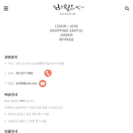
LOGIN
/
JOIN
SHOPPING CART
(
0
)
ORDER
MYPAGE
관련문의
주소 : 경기 오산시 오산동882-2 탑프라자116호
전화 :
031)377-7829
메일 :
ijn309@nate.com
배송안내
배송 방법은
택배
입니다.
주문하신 날로부터 1~4일 안에 받을 수 있습니다.
온라인 입금시 입금 확인 후 1~4일
신용카드 결제 시 주문 후 1~4일
반품안내