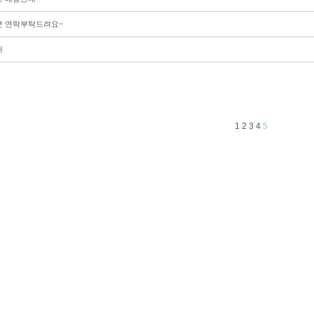
 연락부탁드려요~
내
1
2
3
4
5