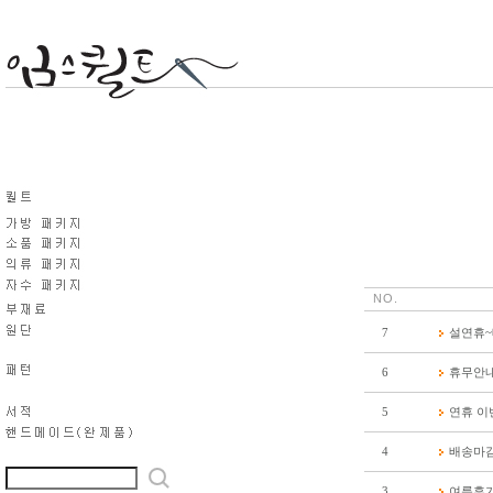
NO.
7
설연휴
6
휴무안내
5
연휴 이
4
배송마감
3
여름휴가