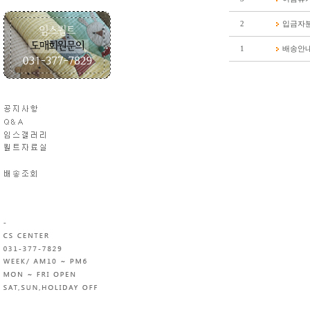
2
입금자분
1
배송안